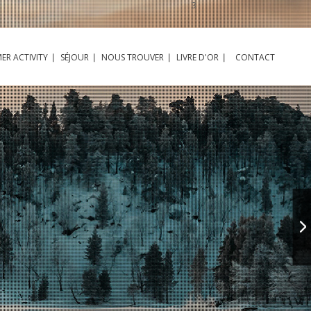
3
ER ACTIVITY
SÉJOUR
NOUS TROUVER
LIVRE D'OR
CONTACT